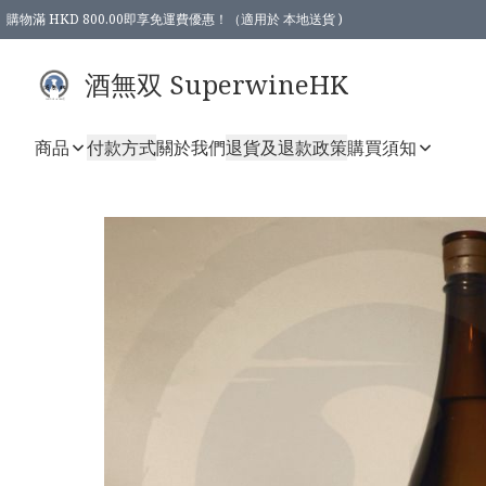
購物滿 HKD 800.00即享免運費優惠！（適用於 本地送貨 )
酒無双 SuperwineHK
商品
付款方式
關於我們
退貨及退款政策
購買須知