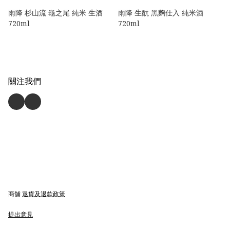
雨降 杉山流 龜之尾 純米 生酒
雨降 生酛 黑麴仕入 純米酒
720ml
720ml
關注我們
商舖
退貨及退款政策
提出意見