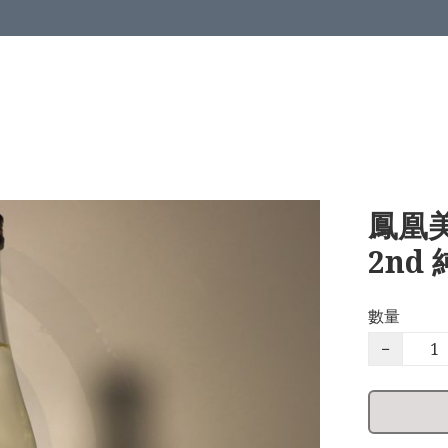
鳳凰美
2nd
數量
−