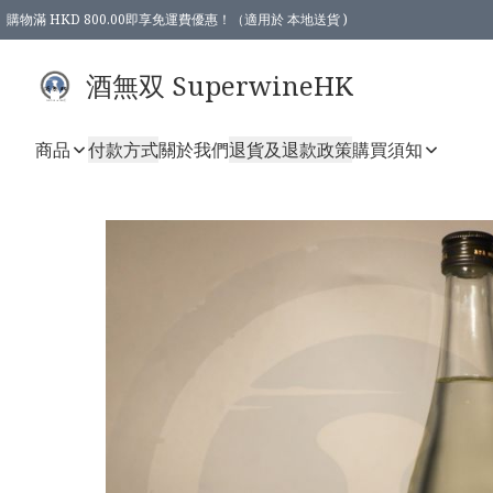
購物滿 HKD 800.00即享免運費優惠！（適用於 本地送貨 )
酒無双 SuperwineHK
商品
付款方式
關於我們
退貨及退款政策
購買須知