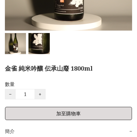
金雀 純米吟釀 伝承山廢 1800ml
數量
−
+
加至購物車
簡介
−