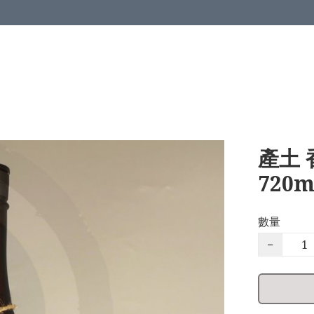
產土 
720ml
數量
−